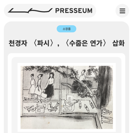
소장품
천경자 〈파시〉, 〈수줍은 연가〉 삽화