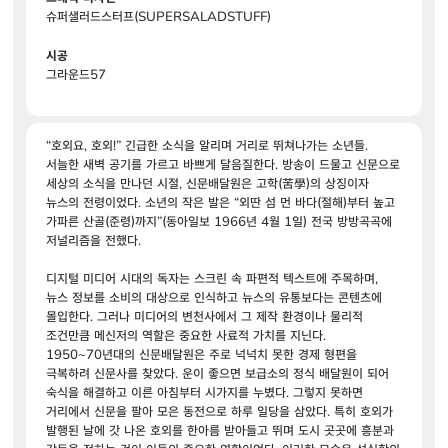
슈퍼샐러드스터프(SUPERSALADSTUFF)
시공
그라운드57
“호외요, 호외!” 긴급한 소식을 알리며 거리로 뛰쳐나가는 소년들.
서늘한 새벽 공기를 가르고 바쁘게 달음질한다. 방송이 드물고 신문으로
세상의 소식을 만나던 시절, 신문배달원은 고학(苦學)의 상징이자
뉴스의 전령이었다. 소년의 작은 발은 “외딴 섬 먼 바다(절해)부터 높고
가파른 산골(준령)까지”(동아일보 1966년 4월 1일) 전국 방방곡곡에
저널리즘을 전했다.
디지털 미디어 시대의 독자는 스크린 속 파편적 텍스트에 주목하며,
뉴스 정보를 소비의 대상으로 인식하고 뉴스의 유통보다는 콘텐츠에
몰입한다. 그러나 미디어의 변천사에서 그 제작 환경이나 물리적
조건만큼 메신저의 역할은 중요한 사료적 가치를 지닌다.
1950~70년대의 신문배달원은 주로 넉넉치 못한 경제 형편을
극복하려 신문사를 찾았다. 운이 좋으면 보급소의 정식 배달원이 되어
숙식을 해결하고 이른 아침부터 시가지를 누볐다. 그렇지 못하면
거리에서 신문을 팔아 모은 동전으로 하루 일당을 삼았다. 특히 호외가
발행된 날에 갓 나온 호외를 한아름 받아들고 뛰며 도시 곳곳에 흥분과