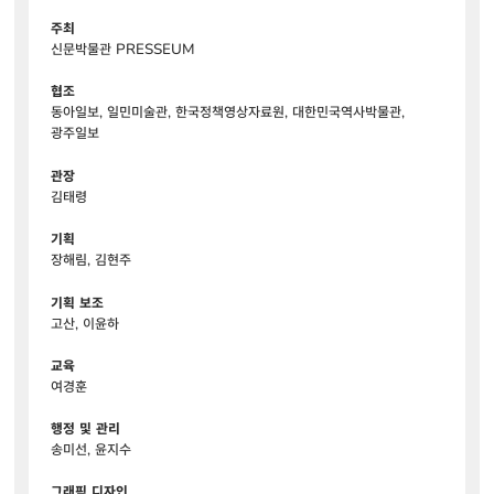
주최
신문박물관 PRESSEUM
협조
동아일보, 일민미술관, 한국정책영상자료원, 대한민국역사박물관,
광주일보
관장
김태령
기획
장해림, 김현주
기획 보조
고산, 이윤하
교육
여경훈
행정 및 관리
송미선, 윤지수
그래픽 디자인