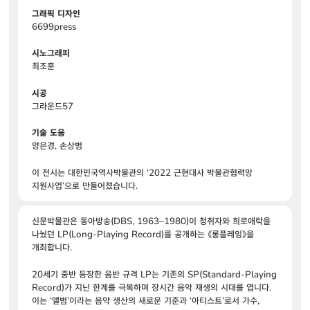
그래픽 디자인
6699press
시노그래피
최조훈
시공
그라운드57
기술 도움
양은경, 손상범
이 전시는 대한민국역사박물관의 ‘2022 근현대사 박물관협력망
지원사업’으로 만들어졌습니다.
신문박물관은 동아방송(DBS, 1963–1980)이 청취자와 희로애락을
나눴던 LP(Long-Playing Record)를 공개하는 《롱플레잉》을
개최합니다.
20세기 중반 등장한 음반 규격 LP는 기존의 SP(Standard-Playing
Record)가 지닌 한계를 극복하며 장시간 음악 재생의 시대를 엽니다.
이는 ‘앨범’이라는 음악 생산의 새로운 기준과 ‘아티스트’로서 가수,