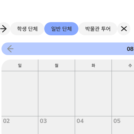
학생 단체
일반 단체
박물관 투어
08
일
월
화
수
02
03
04
05