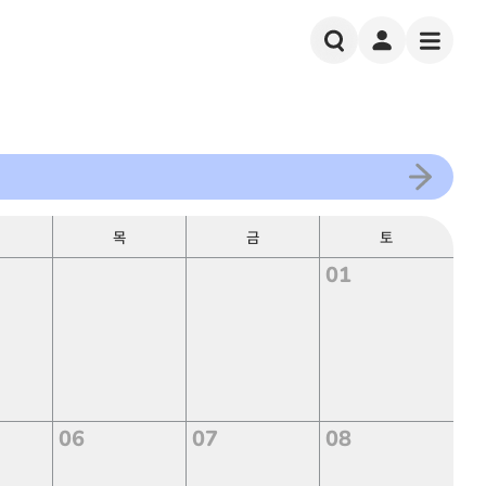
목
금
토
01
06
07
08